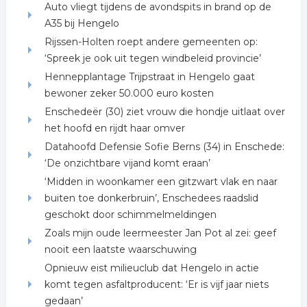
Auto vliegt tijdens de avondspits in brand op de
A35 bij Hengelo
Rijssen-Holten roept andere gemeenten op:
‘Spreek je ook uit tegen windbeleid provincie’
Hennepplantage Trijpstraat in Hengelo gaat
bewoner zeker 50.000 euro kosten
Enschedeër (30) ziet vrouw die hondje uitlaat over
het hoofd en rijdt haar omver
Datahoofd Defensie Sofie Berns (34) in Enschede:
‘De onzichtbare vijand komt eraan’
‘Midden in woonkamer een gitzwart vlak en naar
buiten toe donkerbruin’, Enschedees raadslid
geschokt door schimmelmeldingen
Zoals mijn oude leermeester Jan Pot al zei: geef
nooit een laatste waarschuwing
Opnieuw eist milieuclub dat Hengelo in actie
komt tegen asfaltproducent: ‘Er is vijf jaar niets
gedaan’