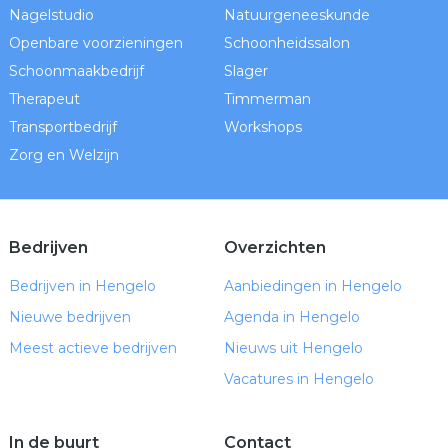
Nagelstudio
Natuurgeneeskunde
Openbare voorzieningen
Schoonheidssalon
Schoonmaakbedrijf
Slager
Therapeut
Timmerman
Transportbedrijf
Workshops
Zorg en Welzijn
Bedrijven
Overzichten
Bedrijven in Hengelo
Aanbiedingen in Hengelo
Nieuwe bedrijven
Agenda in Hengelo
Meest actieve bedrijven
Nieuws uit Hengelo
Vacatures in Hengelo
In de buurt
Contact