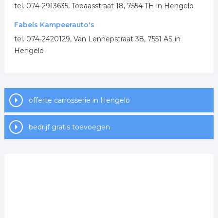
.
tel. 074-2913635, Topaasstraat 18, 7554 TH in Hengelo
Fabels Kampeerauto's
tel. 074-2420129, Van Lennepstraat 38, 7551 AS in
Hengelo
offerte carrosserie in Hengelo
bedrijf gratis toevoegen