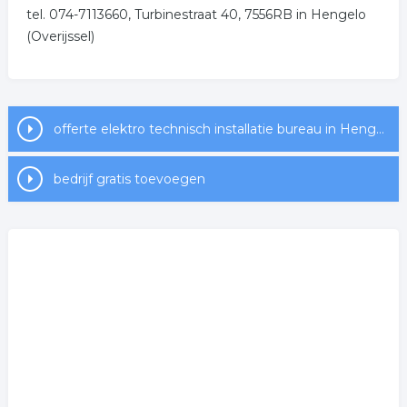
elektra
electronisch
tel. 074-7113660, Turbinestraat 40, 7556RB in Hengelo
(Overijssel)
.
offerte elektro technisch installatie bureau in Hengelo
bedrijf gratis toevoegen