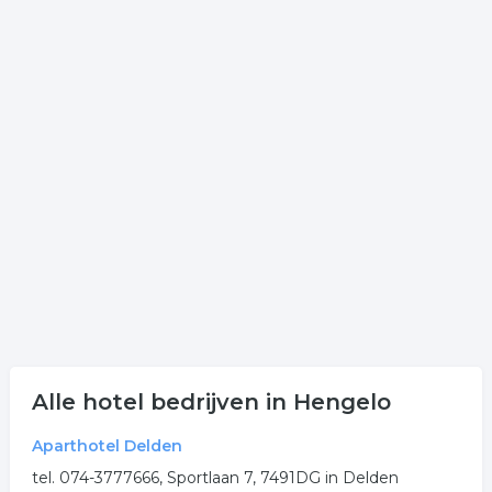
Onderstaand vindt u een overzicht van alle motel
gerelateerde bedrijven in de omgeving van Hengelo.
Meer informatie over overnachten? Klik op een van de
onderstaande links om een item te selecteren welke
verwant is aan overnachten in Hengelo.
Meer bedrijven in Hengelo
Wij vonden meer informatie over hotel. De volgende
trefwoorden vallen ook onder deze bedrijven rubriek:
hotel
motel
overnachten
hotelkamer boeken
Alle hotel bedrijven in Hengelo
.
Aparthotel Delden
tel. 074-3777666, Sportlaan 7, 7491DG in Delden