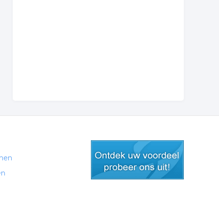
men
en
gratis lid worden