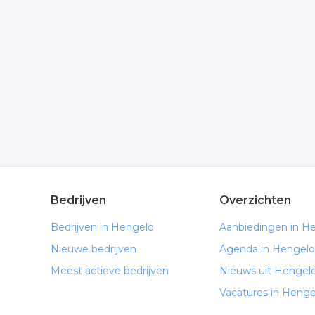
Wilt u meer weten over kunst modern in de regio
te komen of hoe u contact kunt opnemen. De volge
Meer bedrijven in Hengelo
Wij vonden meer informatie over kunstuitleen. De
rubriek:
kunst
kunst schilderijen
kunst modern
kunst verhuur
Bedrijven
Overzichten
.
Bedrijven in Hengelo
Aanbiedingen in H
Nieuwe bedrijven
Agenda in Hengelo
Meest actieve bedrijven
Nieuws uit Hengel
Vacatures in Henge