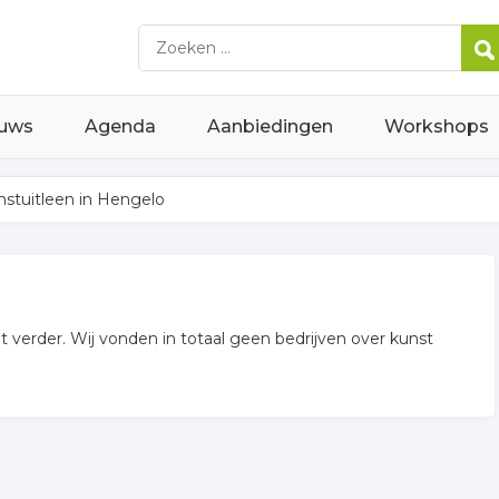
uws
Agenda
Aanbiedingen
Workshops
nstuitleen in Hengelo
 verder. Wij vonden in totaal geen bedrijven over kunst
in of in de omgeving van Hengelo en behoren tot de categorie