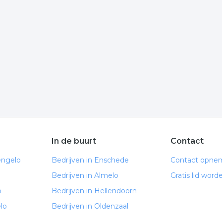
? Klik op het item om meer over de onderneming te weten
nde informatie is gelinkt aan kunst modern uit Hengelo.
 volgende trefwoorden vallen ook onder deze bedrijven
beeldende kunst
kunst en design
In de buurt
Contact
engelo
Bedrijven in Enschede
Contact opne
Bedrijven in Almelo
Gratis lid word
o
Bedrijven in Hellendoorn
lo
Bedrijven in Oldenzaal