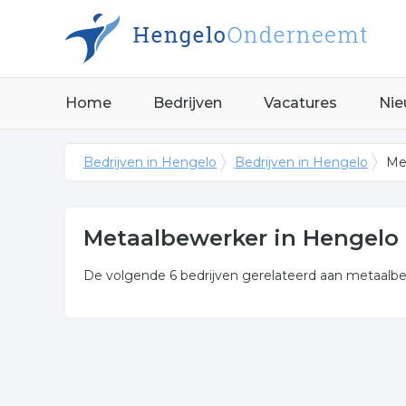
Home
Bedrijven
Vacatures
Nie
Bedrijven in Hengelo
Bedrijven in Hengelo
Me
Metaalbewerker in Hengelo
De volgende 6 bedrijven gerelateerd aan metaalb
Meer over metaalbewerker
Onderstaand vindt u een overzicht van alle ijzerv
Onderstaande items zijn gerelateerd aan ijzervlecht