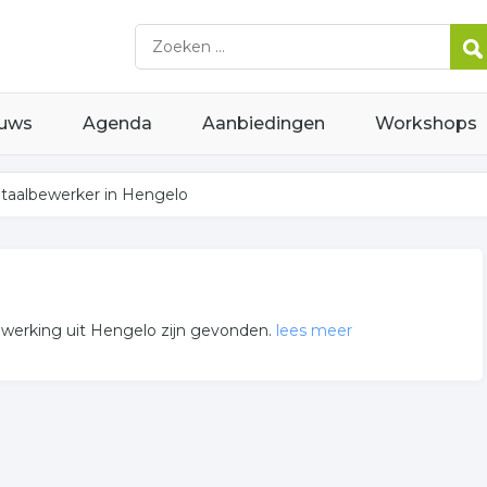
uws
Agenda
Aanbiedingen
Workshops
taalbewerker in Hengelo
ewerking uit Hengelo zijn gevonden.
lees meer
lechter gerelateerde bedrijven in de omgeving van Hengelo.
er. Klik een bedrijf aan voor onder andere de