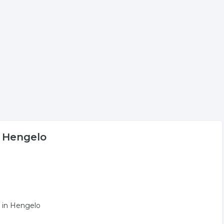
echter in Hengelo.
e volgende trefwoorden vallen ook onder deze bedrijven
chter
ijzerhandel
servicemonteur
n Hengelo
 in Hengelo