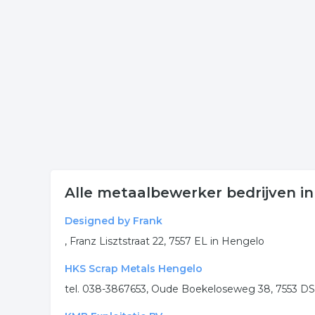
contactgegevens welke gerelateerd is aan betonvl
Meer bedrijven in Hengelo
Wij vonden meer informatie over betonvlechter. D
rubriek:
metaalbewerking
ijzervlechter
betonvle
.
Alle metaalbewerker bedrijven i
Designed by Frank
, Franz Lisztstraat 22, 7557 EL in Hengelo
HKS Scrap Metals Hengelo
tel. 038-3867653, Oude Boekeloseweg 38, 7553 DS