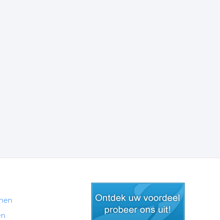
men
en