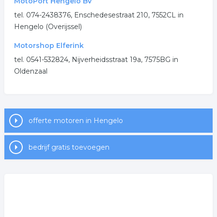
MotoPort Hengelo BV
tel. 074-2438376, Enschedesestraat 210, 7552CL in
.
Hengelo (Overijssel)
Motorshop Elferink
tel. 0541-532824, Nijverheidsstraat 19a, 7575BG in
Oldenzaal
offerte motoren in Hengelo
bedrijf gratis toevoegen