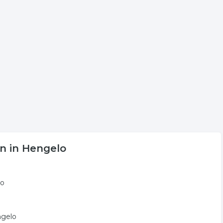
an voor onder andere informatie betreffende de onderneming
in Hengelo.
gende trefwoorden vallen ook onder deze bedrijven rubriek:
reisorganisatie
en in Hengelo
lo
ngelo