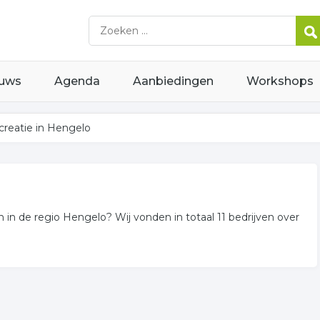
uws
Agenda
Aanbiedingen
Workshops
creatie in Hengelo
n in de regio Hengelo? Wij vonden in totaal 11 bedrijven over
me gerelateerde bedrijven in de omgeving van Hengelo.