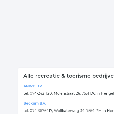
Klik een item uit de categorie vvv in de plaats a
of contactgegevens. De lijst is gekoppeld aan vvv 
Meer bedrijven in Hengelo
Wij vonden meer informatie over recreatie. De vol
recreatie
toerisme
vvv
touroperator
.
Alle recreatie & toerisme bedrijv
ANWB B.V.
tel. 074-2421120, Molenstraat 26, 7551 DC in Henge
Beckum B.V.
tel. 074-3676417, Wolfkaterweg 34, 7554 PM in He