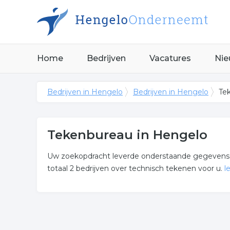
Home
Bedrijven
Vacatures
Nie
Bedrijven in Hengelo
Bedrijven in Hengelo
Te
Tekenbureau in Hengelo
Uw zoekopdracht leverde onderstaande gegevens o
totaal 2 bedrijven over technisch tekenen voor u.
l
Meer over tekenbureau
Onderstaand vindt u een overzicht van alle techni
Hengelo.