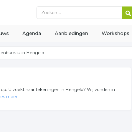
uws
Agenda
Aanbiedingen
Workshops
kenbureau in Hengelo
p. U zoekt naar tekeningen in Hengelo? Wij vonden in
ees meer
sch tekenen gerelateerde bedrijven in de omgeving van