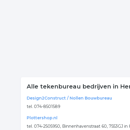
Klik op een bedrijf 3d tekenen in onderstaande lij
onderneming. Het overzicht bevat 3d tekenen in d
Meer bedrijven in Hengelo
Wij vonden meer informatie over tekenbureau. De 
rubriek:
tekeningen
technisch tekenen
3d teken
.
Alle tekenbureau bedrijven in He
Design2Construct / Nollen Bouwbureau
tel. 074-8501589
Plottershop.nl
tel. 074-2505950, Binnenhavenstraat 60, 7553GJ 