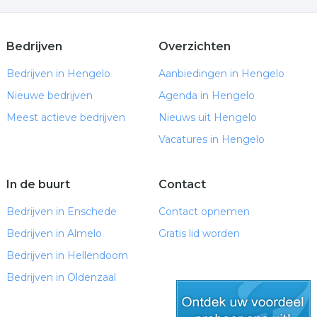
Afzuigkap gat boren — ACTIE €180 | Compleet
pakket €350/€400 all-in
Geef je interieur een luxe upgrade: De magie van
Bedrijven
Overzichten
glasschilderijen
Bedrijven in Hengelo
Aanbiedingen in Hengelo
Kunststof eetkamerstoelen: stijlvol, praktisch en
Nieuwe bedrijven
tijdloos
Agenda in Hengelo
Weetje #4: Keizer Kangxi en de bijzondere
Meest actieve bedrijven
Nieuws uit Hengelo
geschiedenis van Haarlemmerolie
Vacatures in Hengelo
Verlichting bij overgangsklachten
Nieuw: Betaalbare Edelstalen Ashangers met
Slangencollier
In de buurt
Contact
Nieuw in het assortiment: 6 nieuwe Cernit
Bedrijven in Enschede
Contact opnemen
Translucent kleuren
Nieuw in het assortiment: 6 nieuwe Cernit
Bedrijven in Almelo
Gratis lid worden
Translucent kleuren
Bedrijven in Hellendoorn
Ik heb de energie gevolgd: Praktijk Reiju Tai gaat
Bedrijven in Oldenzaal
ambulant!
Robuuste picknicktafels op maat voor jarenlang
buitenplezier