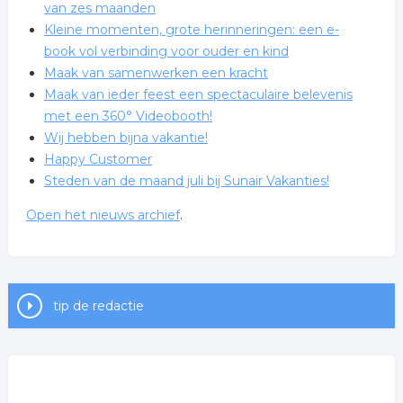
van zes maanden
Kleine momenten, grote herinneringen: een e-
book vol verbinding voor ouder en kind
Maak van samenwerken een kracht
Maak van ieder feest een spectaculaire belevenis
met een 360° Videobooth!
Wij hebben bijna vakantie!
Happy Customer
Steden van de maand juli bij Sunair Vakanties!
Open het nieuws archief
.
Diploma gehaald, .....wat nu?
Geef jouw creativiteit kleur met de nieuwe
DARWI MARBEL Markers
tip de redactie
Nieuwe DARWI MARBEL Markers voor retail,
kunstenaars en creatieve ateliers
Voel je weer meer in balans met CBD + CBG olie
Doorbreek je patronen – Drie online avonden voor