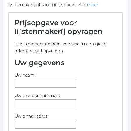
lijstenmakerij of soortgelijke bedrijven.
meer
Meer over lijstenmakerij in
Prijsopgave voor
Hengelo
lijstenmakerij opvragen
Onderstaand vindt u een overzicht van alle
Kies hieronder de bedrijven waar u een gratis
lijstenmakerij gerelateerde bedrijven in de omgeving
offerte bij wilt opvragen.
van Hengelo voor een vrijblijvende aanvraag.
Uw gegevens
Onderstaande bedrijven zijn gerelateerd aan
lijstenmakerij in de plaats Hengelo. Gebruik het offerte
Uw naam :
formulier om meer informatie op te vragen over
lijstenmakerij in Hengelo.
Trefwoorden:
Uw telefoonnummer :
kunst
lijsten
schilderij
inlijsten
Uw e-mail adres :
schilderij inlijsten
schilderen