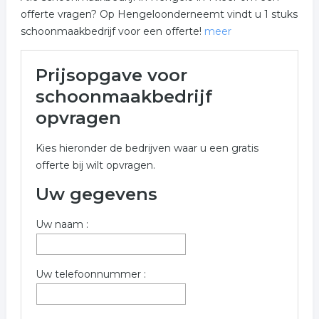
offerte vragen? Op Hengeloonderneemt vindt u 1 stuks
schoonmaakbedrijf voor een offerte!
meer
Meer over schoonmaakbedrijf
Prijsopgave voor
in Hengelo
schoonmaakbedrijf
Onderstaand vindt u een overzicht van alle
opvragen
schoonmaakbedrijf gerelateerde bedrijven in de
omgeving van Hengelo voor een vrijblijvende aanvraag.
Kies hieronder de bedrijven waar u een gratis
offerte bij wilt opvragen.
Meer informatie betreffende schoonmaakbedrijf in
Hengelo kunt u opvragen met onderstaand offerte
Uw gegevens
formulier. De bedrijven zijn een koppeling tussen
schoonmaakbedrijf in Hengelo
Uw naam :
Trefwoorden:
Uw telefoonnummer :
schoonmaak
reiniging
schoonmaakster