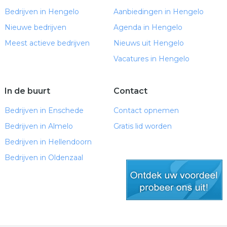
Bedrijven in Hengelo
Aanbiedingen in Hengelo
Nieuwe bedrijven
Agenda in Hengelo
Meest actieve bedrijven
Nieuws uit Hengelo
Vacatures in Hengelo
In de buurt
Contact
Bedrijven in Enschede
Contact opnemen
Bedrijven in Almelo
Gratis lid worden
Bedrijven in Hellendoorn
Bedrijven in Oldenzaal
gratis lid worden