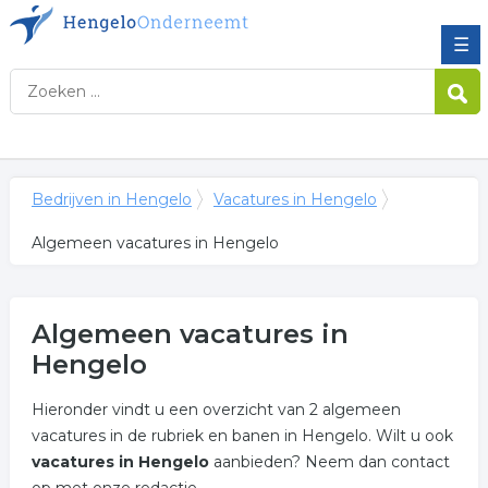
☰
Bedrijven in Hengelo
Vacatures in Hengelo
Algemeen vacatures in Hengelo
Algemeen vacatures in
Hengelo
Hieronder vindt u een overzicht van 2 algemeen
vacatures in de rubriek en banen in Hengelo. Wilt u ook
vacatures in Hengelo
aanbieden? Neem dan contact